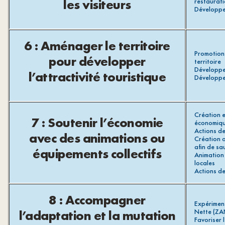
les visiteurs
restaurati
Développem
6 : Aménager le territoire
Promotion 
pour développer
territoire
Développem
l’attractivité touristique
Développem
Création e
7 : Soutenir l’économie
économiqu
Actions de
avec des animations ou
Création 
afin de sa
équipements collectifs
Animation 
locales
Actions de
8 : Accompagner
Expériment
l’adaptation et la mutation
Nette (ZA
Favoriser