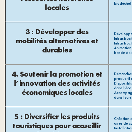
biodéchet
locales
3 : Développer des
Développem
mobilités alternatives et
Infrastruc
Infrastruc
durables
Animation 
bassin de 
4. Soutenir la promotion et
Démarches 
productif o
l’innovation des activités
Dispositif
dans l’éco
économiques locales
Accompagn
dans leurs
5 : Diversifier les produits
Création e
touristiques pour accueillir
aires de c
Installati