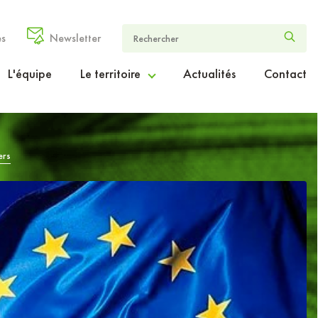
es
Newsletter
L'équipe
Le territoire
Actualités
Contact
Le Cœur Entre-deux-Mers en chiffres
ers
Le projet de territoire ambition2030
Le périmètre d’intervention