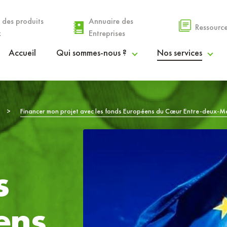
 des produits
Annuaire des
Ressourc
x
Entreprises
Accueil
Qui sommes-nous ?
Nos services
Le PETR
Espace Agri’Alim
>
Financer mon projet avec les fonds Européens du Cœur Entre-deux-M
La gouvernance
Espace Coopérations & Financements
Nos communautés de communes
Espace Droit des Sols
s
Rapport d’activités
Espace Info Entreprendre
ens
Procès-verbaux et délibérations
Espace Stratégies Territoriales