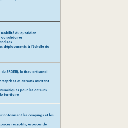
mobilité du quotidien
 ou solidaires
andises
es déplacements à l’échelle du
du SRDEII), le tissu artisanal
ntreprises et acteurs œuvrant
numériques pour les acteurs
u territoire
ec notamment les campings et les
espaces réceptifs, espaces de