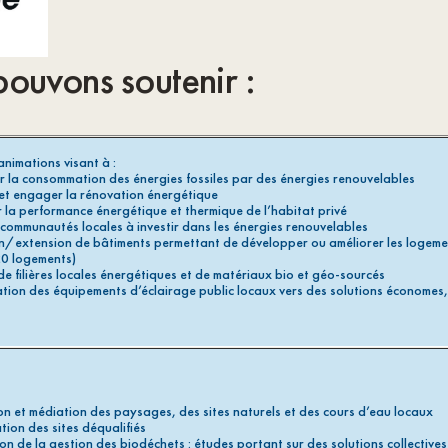
pouvons soutenir :
animations visant à :
r la consommation des énergies fossiles par des énergies renouvelables
 et engager la rénovation énergétique
r la performance énergétique et thermique de l’habitat privé
s communautés locales à investir dans les énergies renouvelables
/extension de bâtiments permettant de développer ou améliorer les logemen
20 logements)
 filières locales énergétiques et de matériaux bio et géo-sourcés
ion des équipements d’éclairage public locaux vers des solutions économes,
on et médiation des paysages, des sites naturels et des cours d’eau locaux
tion des sites déqualifiés
on de la gestion des biodéchets : études portant sur des solutions collective