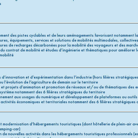
s
ent des pistes cyclables et de leurs aménagements favorisant notamment la 
tures, équipements, services et solutions de mobilités multimodales, collectives
tures de recharges décarbonées pour la mobilité des voyageurs et des march
du contrat de mobilité et études d’ingénierie et thématiques pour améliorer l
mobilité
d’innovation et d’expérimentation dans l’industrie (hors filières stratégiques 
u l’évolution de l’agriculture de demain sur le territoire
s et projets d’animation et promotion de réseaux et/ou de thématiques des e
système notamment des 6 filières stratégiques du territoire
ement aux usages du numérique et développement de plateformes ou outils 
 activités économiques et territoriales notamment des 6 filières stratégiques d
t modernisation d’hébergements touristiques (dont hôtellerie de plein-air av
amping-car)
on de nouvelles activités dans les hébergements touristiques professionnels (