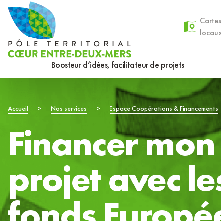
Aller
Panneau de gestion des cookies
au
Cartes
locau
contenu
principal
Boosteur d’idées, facilitateur de projets
Fil
Accueil
>
Nos services
>
Espace Coopérations & Financements
Financer mon
d'Ariane
projet avec le
fonds Europé