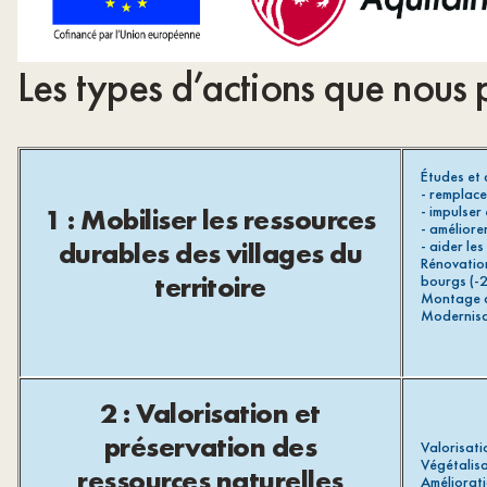
Les types d’actions que nous 
Études et 
- remplace
1 : Mobiliser les ressources
- impulser
- améliore
durables des villages du
- aider le
Rénovation
territoire
bourgs (-
Montage de
Modernisat
2 : Valorisation et
préservation des
Valorisati
Végétalisa
ressources naturelles
Améliorati