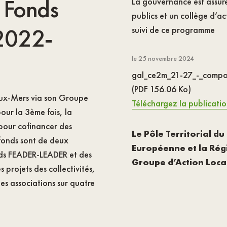
 Fonds
La gouvernance est assuré
publics et un collège d’act
 2022-
suivi de ce programme
le 25 novembre 2024
gal_ce2m_21-27_-_compos
(PDF 156.06 Ko)
eux-Mers via son Groupe
Téléchargez la publicati
our la 3ème fois, la
pour cofinancer des
Le Pôle Territorial d
 fonds sont de deux
Européenne et la Rég
onds FEADER-LEADER et des
Groupe d’Action Loca
 projets des collectivités,
des associations sur quatre