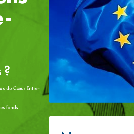
Espace Transition Ecologique
e-
Notre ingéniérie mutualisée au service d
 ?
iaux du Cœur Entre-
des fonds