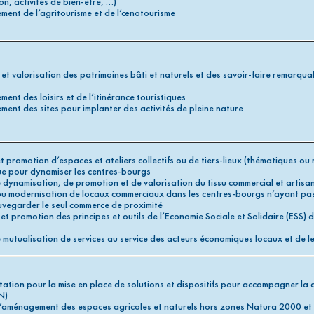
on, activités de bien-être, …)
ent de l’agritourisme et de l’œnotourisme
et valorisation des patrimoines bâti et naturels et des savoir-faire remarquab
ent des loisirs et de l’itinérance touristiques
ent des sites pour implanter des activités de pleine nature
t promotion d’espaces et ateliers collectifs ou de tiers-lieux (thématiques ou
e pour dynamiser les centres-bourgs
 dynamisation, de promotion et de valorisation du tissu commercial et artisa
ou modernisation de locaux commerciaux dans les centres-bourgs n’ayant pa
uvegarder le seul commerce de proximité
et promotion des principes et outils de l’Economie Sociale et Solidaire (ESS) 
 mutualisation de services au service des acteurs économiques locaux et de le
ation pour la mise en place de solutions et dispositifs pour accompagner la d
N)
 l’aménagement des espaces agricoles et naturels hors zones Natura 2000 e