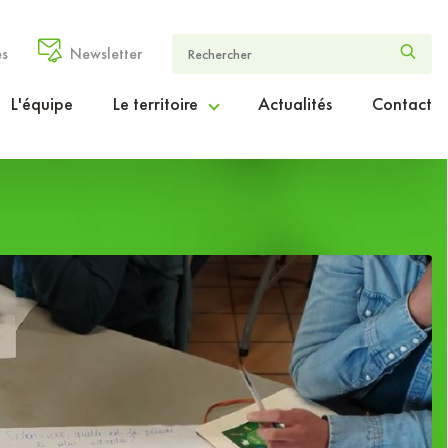
es
Newsletter
L'équipe
Le territoire
Actualités
Contact
Le Cœur Entre-deux-Mers en chiffres
Le projet de territoire ambition2030
Le périmètre d’intervention