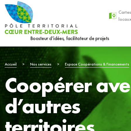
Aller
Panneau de gestion des cookies
au
Cartes
locau
contenu
principal
Boosteur d’idées, facilitateur de projets
Fil
Accueil
>
Nos services
>
Espace Coopérations & Financements
Coopérer ave
d'Ariane
d’autres
territoires