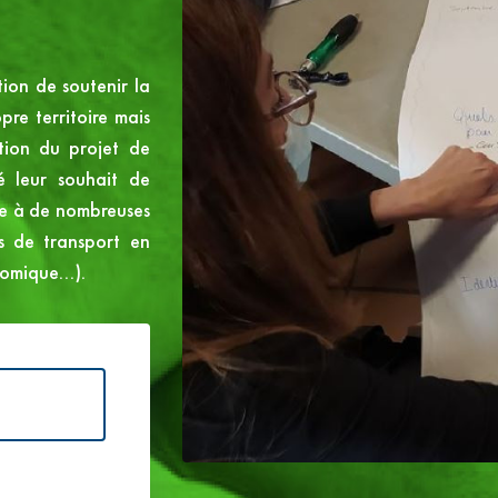
Espace Transition Ecologique
Notre ingéniérie mutualisée au service d
ion de soutenir la
e territoire mais
ation du projet de
é leur souhait de
re à de nombreuses
s de transport en
nomique…).