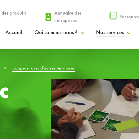
 des produits
Annuaire des
Ressourc
x
Entreprises
Accueil
Qui sommes-nous ?
Nos services
Le PETR
Espace Agri’Alim
>
Coopérer avec d’autres territoires
La gouvernance
Espace Coopérations & Financements
c
Nos communautés de communes
Espace Droit des Sols
Rapport d’activités
Espace Info Entreprendre
Procès-verbaux et délibérations
Espace Stratégies Territoriales