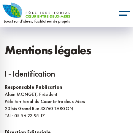
Aller
Panneau de gestion des cookies
au
contenu
Boosteur d’idées, facilitateur de projets
principal
Mentions légales
I - Identification
Responsable Publication
Alain MONGET, Président
Pôle territorial du Cœur Entre deux Mers
20 bis Grand Rue 33760 TARGON
Tél : 05.56.23.95.17
Direction Editoriale