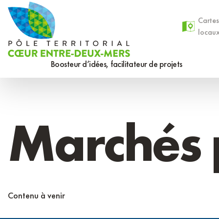
Aller
Panneau de gestion des cookies
au
Cartes
locau
contenu
principal
Boosteur d’idées, facilitateur de projets
Marchés 
Contenu à venir