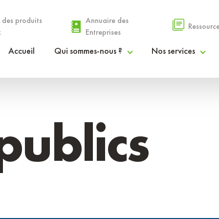
 des produits
Annuaire des
Ressourc
x
Entreprises
Accueil
Qui sommes-nous ?
Nos services
Le PETR
Espace Agri’Alim
La gouvernance
Espace Coopérations & Financements
publics
Nos communautés de communes
Espace Droit des Sols
Rapport d’activités
Espace Info Entreprendre
Procès-verbaux et délibérations
Espace Stratégies Territoriales