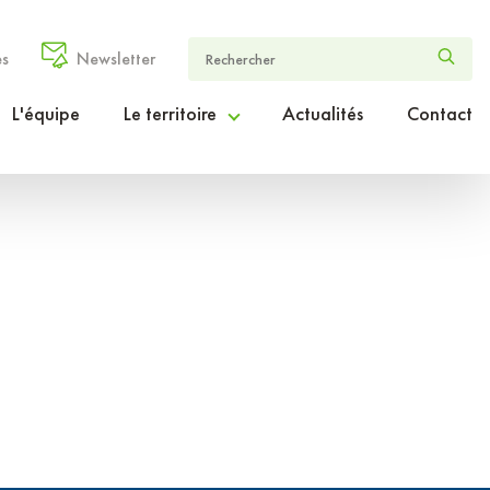
es
Newsletter
L'équipe
Le territoire
Actualités
Contact
Le Cœur Entre-deux-Mers en chiffres
Le projet de territoire ambition2030
Le périmètre d’intervention