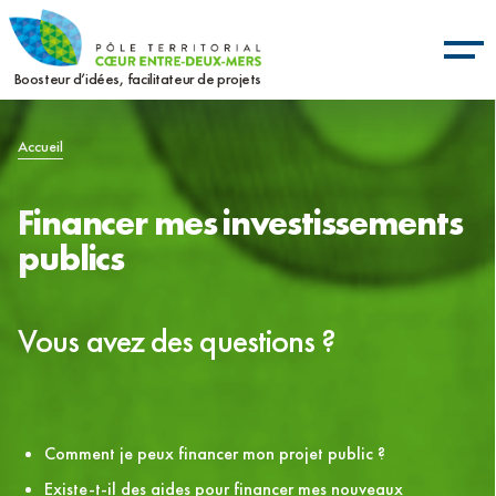
Aller
Panneau de gestion des cookies
au
contenu
Boosteur d’idées, facilitateur de projets
principal
Fil
Accueil
d'Ariane
Financer mes investissements
publics
Vous avez des questions ?
Comment je peux financer mon projet public ?
Existe-t-il des aides pour financer mes nouveaux