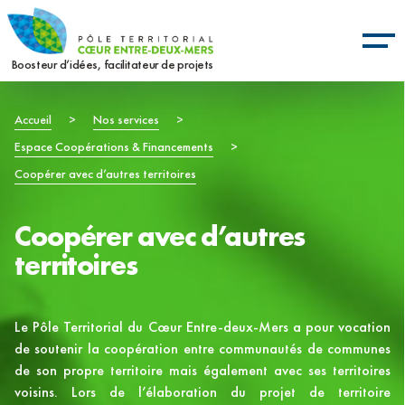
Aller
Panneau de gestion des cookies
au
contenu
Boosteur d’idées, facilitateur de projets
principal
Fil
Accueil
>
Nos services
>
Espace Coopérations & Financements
>
d'Ariane
Coopérer avec d’autres territoires
Coopérer avec d’autres
territoires
Le Pôle Territorial du Cœur Entre-deux-Mers a pour vocation
de soutenir la coopération entre communautés de communes
de son propre territoire mais également avec ses territoires
voisins. Lors de l’élaboration du projet de territoire