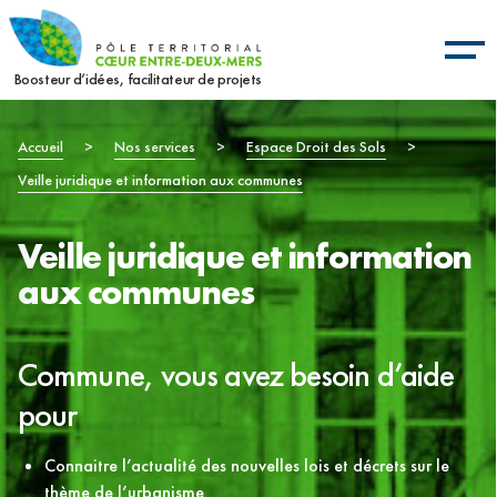
Aller
Panneau de gestion des cookies
au
contenu
Boosteur d’idées, facilitateur de projets
principal
Fil
Accueil
>
Nos services
>
Espace Droit des Sols
>
Veille juridique et information aux communes
d'Ariane
Veille juridique et information
aux communes
Commune, vous avez besoin d’aide
pour
Connaitre l’actualité des nouvelles lois et décrets sur le
thème de l’urbanisme