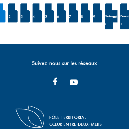
Page
Page
Page
Page
Page
Page
Page
Page
Page
Page
courante
suivante
2
3
4
5
6
7
8
9
Suivant
Dern
›
»
Suivez-nous sur les réseaux
PÔLE TERRITORIAL
CŒUR ENTRE-DEUX-MERS