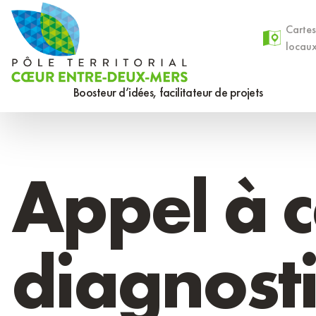
Aller
Panneau de gestion des cookies
au
Cartes
locau
contenu
principal
Boosteur d’idées, facilitateur de projets
Appel à c
diagnosti