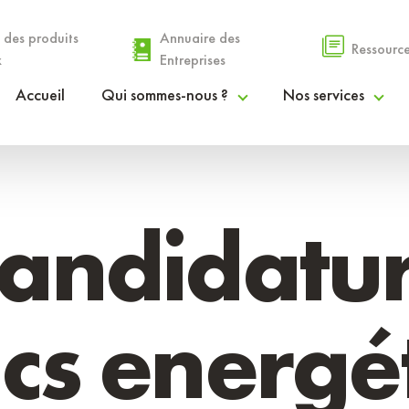
 des produits
Annuaire des
Ressourc
x
Entreprises
Accueil
Qui sommes-nous ?
Nos services
Le PETR
Espace Agri’Alim
La gouvernance
Espace Coopérations & Financements
andidatur
Nos communautés de communes
Espace Droit des Sols
Rapport d’activités
Espace Info Entreprendre
cs energé
Procès-verbaux et délibérations
Espace Stratégies Territoriales