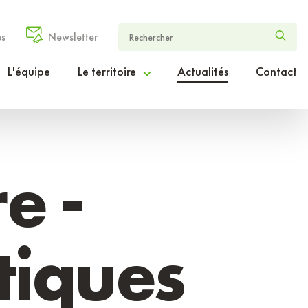
es
Newsletter
L'équipe
Le territoire
Actualités
Contact
Le Cœur Entre-deux-Mers en chiffres
Le projet de territoire ambition2030
e -
Le périmètre d’intervention
tiques