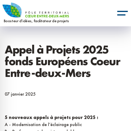
Aller
Panneau de gestion des cookies
au
contenu
Boosteur d’idées, facilitateur de projets
principal
Appel à Projets 2025
fonds Européens Coeur
Entre-deux-Mers
07 janvier 2025
5 nouveaux appels à projets pour 2025 :
A - Modernisation de l’éclairage public