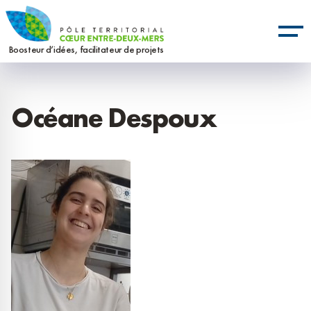
Aller
Panneau de gestion des cookies
au
contenu
Boosteur d’idées, facilitateur de projets
principal
Océane Despoux