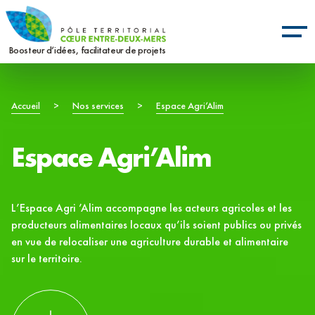
Aller
Panneau de gestion des cookies
au
contenu
Boosteur d’idées, facilitateur de projets
principal
Fil
Accueil
>
Nos services
>
Espace Agri’Alim
d'Ariane
Espace Agri’Alim
L’Espace Agri ’Alim accompagne les acteurs agricoles et les
producteurs alimentaires locaux qu’ils soient publics ou privés
en vue de relocaliser une agriculture durable et alimentaire
sur le territoire.