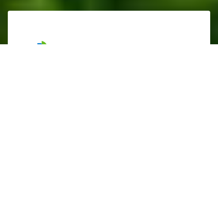
Faciliter les projets Agri'Alim de
ma collectivité
Nous vous conseillons sur les
problématiques liées à votre foncier
agricole et votre restauration collective.
Nous valorisons vos actions et celles de vos
acteurs locaux.
En savoir plus