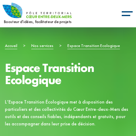
Aller
Panneau de gestion des cookies
au
contenu
Boosteur d’idées, facilitateur de projets
principal
Fil
Accueil
>
Nos services
>
Espace Transition Ecologique
d'Ariane
Espace Transition
Ecologique
L’Espace Transition Écologique met à disposition des
particuliers et des collectivités du Cœur Entre-deux-Mers des
outils et des conseils fiables, indépendants et gratuits, pour
les accompagner dans leur prise de décision.