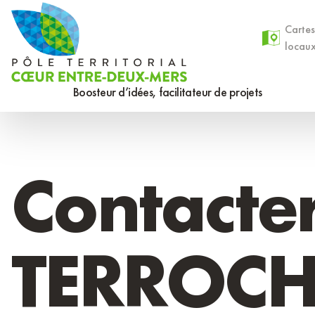
Aller
Panneau de gestion des cookies
au
Cartes
locau
contenu
principal
Boosteur d’idées, facilitateur de projets
Contacte
TERROCHA