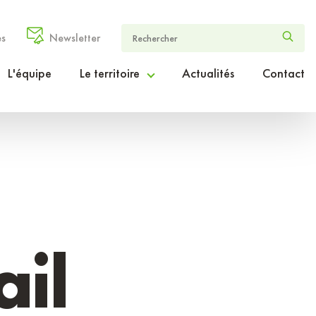
es
Newsletter
L'équipe
Le territoire
Actualités
Contact
Le Cœur Entre-deux-Mers en chiffres
Le projet de territoire ambition2030
Le périmètre d’intervention
il