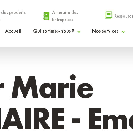
 des produits
Annuaire des
Ressourc
x
Entreprises
Accueil
Qui sommes-nous ?
Nos services
Le PETR
Espace Agri’Alim
La gouvernance
Espace Coopérations & Financements
r Marie
Nos communautés de communes
Espace Droit des Sols
Rapport d’activités
Espace Info Entreprendre
IRE - Ema
Procès-verbaux et délibérations
Espace Stratégies Territoriales