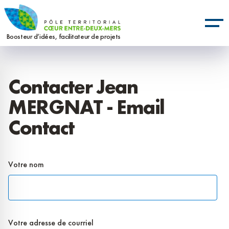
Aller
Panneau de gestion des cookies
au
contenu
Boosteur d’idées, facilitateur de projets
principal
Contacter Jean
MERGNAT - Email
Contact
Votre nom
Votre adresse de courriel