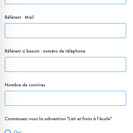
Référent : Mail
Référent si besoin : numéro de téléphone
ce
Nombre de convives
numéro
pourra
être
utilisé
par
nos
services
Connaissez-vous la subvention "Lait et fruits à l'école"
Oui