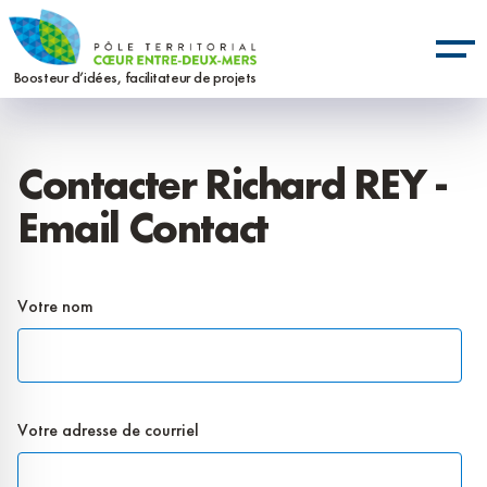
Aller
Panneau de gestion des cookies
au
contenu
Boosteur d’idées, facilitateur de projets
principal
Contacter Richard REY -
Email Contact
Votre nom
Votre adresse de courriel