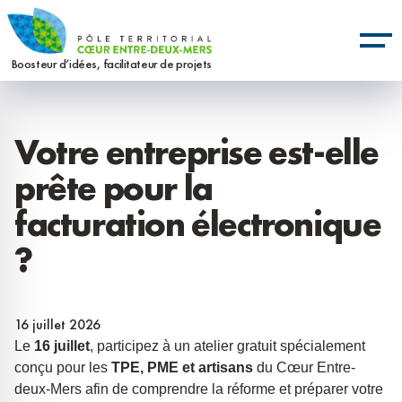
Aller
Panneau de gestion des cookies
au
contenu
Boosteur d’idées, facilitateur de projets
principal
Votre entreprise est-elle
prête pour la
facturation électronique
?
16 juillet 2026
Le
16 juillet
, participez à un atelier gratuit spécialement
conçu pour les
TPE, PME et artisans
du Cœur Entre-
deux-Mers afin de comprendre la réforme et préparer votre