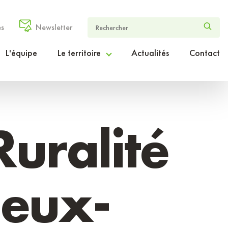
es
Newsletter
L'équipe
Le territoire
Actualités
Contact
Le Cœur Entre-deux-Mers en chiffres
Le projet de territoire ambition2030
uralité
Le périmètre d’intervention
deux-