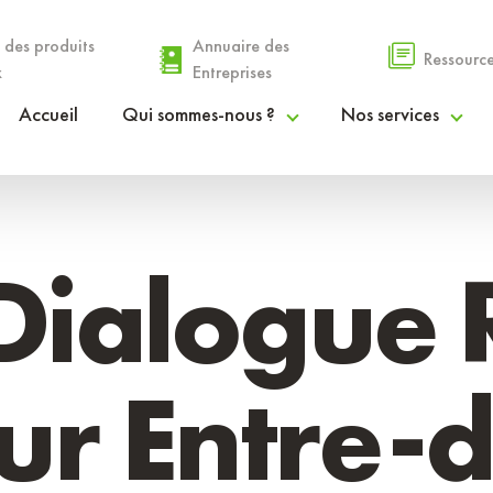
 des produits
Annuaire des
Ressourc
x
Entreprises
Accueil
Qui sommes-nous ?
Nos services
Le PETR
Espace Agri’Alim
La gouvernance
Espace Coopérations & Financements
Dialogue R
Nos communautés de communes
Espace Droit des Sols
Rapport d’activités
Espace Info Entreprendre
ur Entre-
Procès-verbaux et délibérations
Espace Stratégies Territoriales