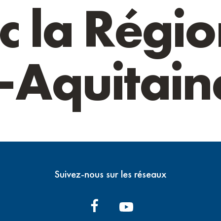
c la Régio
Espace Transition Ecologique
Notre ingéniérie mutualisée au service d
-Aquitain
Suivez-nous sur les réseaux