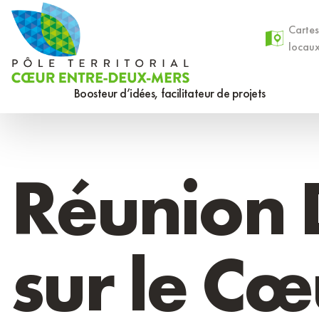
Aller
Panneau de gestion des cookies
au
Cartes
locau
contenu
principal
Boosteur d’idées, facilitateur de projets
Réunion 
sur le Cœ