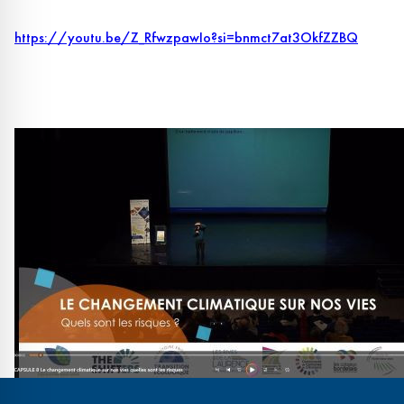
https://youtu.be/Z_RfwzpawIo?si=bnmct7at3OkfZZBQ