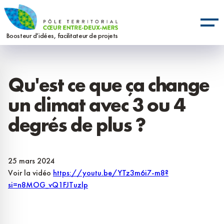
Aller
Panneau de gestion des cookies
au
contenu
Boosteur d’idées, facilitateur de projets
principal
Qu'est ce que ça change
un climat avec 3 ou 4
degrés de plus ?
25 mars 2024
Voir la vidéo
https://youtu.be/YTz3m6i7-m8?
si=n8MOG_vQ1FJTuzlp