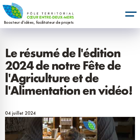
Aller
Panneau de gestion des cookies
au
contenu
Boosteur d’idées, facilitateur de projets
principal
Le résumé de l'édition
2024 de notre Fête de
l'Agriculture et de
l'Alimentation en vidéo!
04 juillet 2024