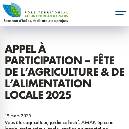
Aller
Panneau de gestion des cookies
au
contenu
Boosteur d’idées, facilitateur de projets
principal
APPEL À
PARTICIPATION – FÊTE
DE L’AGRICULTURE & DE
L’ALIMENTATION
LOCALE 2025
19 mars 2025
Vous êtes agriculteur, jardin collectif, AMAP, épicerie
locale, restaurateur, école, cantine ou association